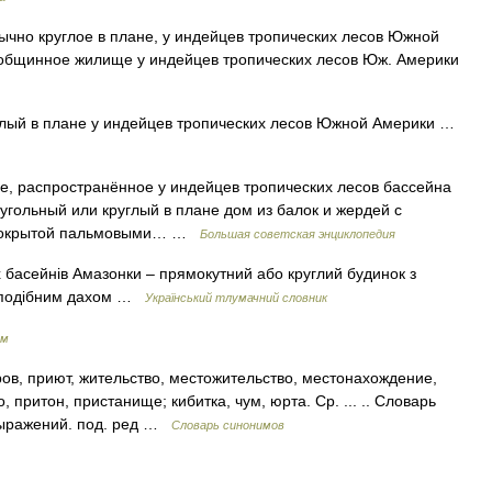
но круглое в плане, у индейцев тропических лесов Южной
общинное жилище у индейцев тропических лесов Юж. Америки
глый в плане у индейцев тропических лесов Южной Америки …
спространённое у индейцев тропических лесов бассейна
угольный или круглый в плане дом из балок и жердей с
, покрытой пальмовыми… …
Большая советская энциклопедия
х басейнів Амазонки – прямокутний або круглий будинок з
соподібним дахом …
Український тлумачний словник
мм
ов, приют, жительство, местожительство, местонахождение,
 притон, пристанище; кибитка, чум, юрта. Ср. ... .. Словарь
выражений. под. ред …
Словарь синонимов