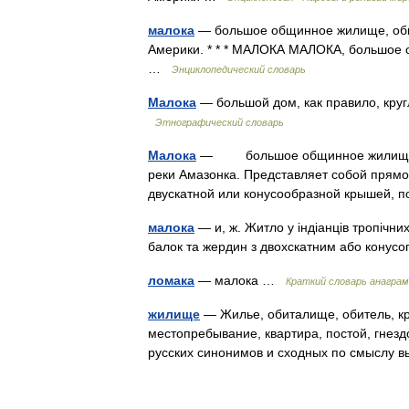
малока
— большое общинное жилище, обыч
Америки. * * * МАЛОКА МАЛОКА, большое 
…
Энциклопедический словарь
Малока
— большой дом, как правило, кру
Этнографический словарь
Малока
— большое общинное жилище, ра
реки Амазонка. Представляет собой прямо
двускатной или конусообразной крышей
малока
— и, ж. Житло у індіанців тропічни
балок та жердин з двохскатним або кону
ломака
— малока …
Краткий словарь анагра
жилище
— Жилье, обиталище, обитель, кр
местопребывание, квартира, постой, гнездо,
русских синонимов и сходных по смыслу 