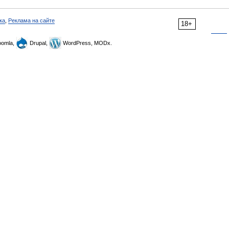
ка
,
Реклама на сайте
18+
omla,
Drupal,
WordPress, MODx.