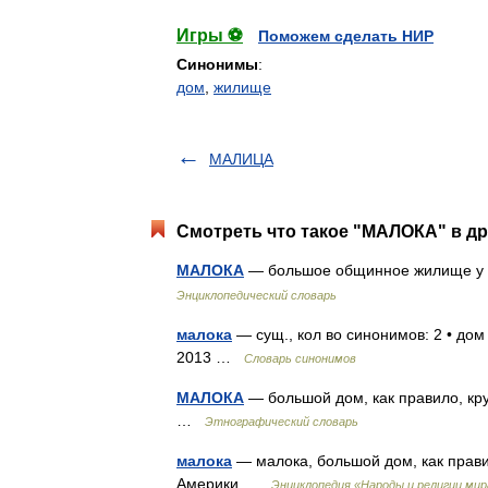
Игры ⚽
Поможем сделать НИР
Синонимы
:
дом
,
жилище
МАЛИЦА
Смотреть что такое "МАЛОКА" в др
МАЛОКА
— большое общинное жилище у 
Энциклопедический словарь
малока
— сущ., кол во синонимов: 2 • дом
2013 …
Словарь синонимов
МАЛОКА
— большой дом, как правило, кр
…
Этнографический словарь
малока
— малока, большой дом, как прави
Америки …
Энциклопедия «Народы и религии мир