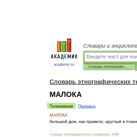
Словари и энциклоп
academic.ru
Словарь этнографических терминов
Словарь этнографических 
МАЛОКА
Толкование
Перевод
МАЛОКА
большой
дом
,
как
правило
,
круглый
в
план
Словарь
этнографических
терминов
.
1999
.