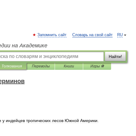
Запомнить сайт
Словарь на свой сайт
RU
едии на Академике
Найти!
Толкования
Переводы
Книги
Игры ⚽
терминов
е
у
индейцев
тропических
лесов
Южной
Америки
.